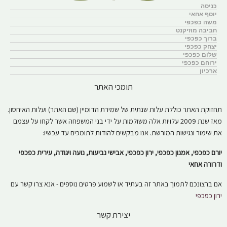
כניסה
יוסף אחאי
משה כפכפי
חביבה מוזיקנט
ברוך כפכפי
יצחק כפכפי
שלום כפכפי
ירוחם כפכפי
ארכיון
תומכי האתר
תחזוקת האתר כוללת עלות שנתית של שמירת הדומיין (שם האתר) ועלות האיחסון.
מאז שנת 2009 עלויות אלה משולמות על ידי בני המשפחה אשר לקחו על עצמם
את שימור ונגישות המורשת. אנו מבקשים להודות לתומכים עד עכשיו:
יורם כפכפי, אמנון כפכפי, ירון כפכפי, אבישי נביעות, נועה ויגודה, עירית כפכפי
ודרורה אחאי
אם ברצונכם לתמוך באתר זה בעתיד או לשמוע פרטים נוספים - אנא צרו קשר עם
ירון כפכפי
יצירת קשר