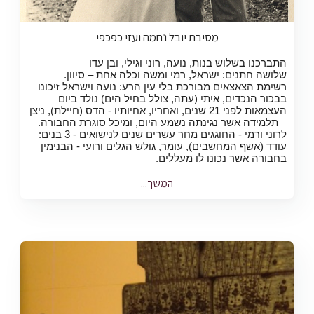
מסיבת יובל נחמה ועזי כפכפי
התברכנו בשלוש בנות, נועה, רוני וגילי, ובן עדו
שלושה חתנים: ישראל, רמי ומשה וכלה אחת – סיוון.
רשימת הצאצאים מבורכת בלי עין הרע: נועה וישראל זיכונו
בבכור הנכדים, איתי (עתה, צולל בחיל הים) נולד ביום
העצמאות לפני 21 שנים, ואחריו, אחיותיו - הדס (חיילת), ניצן
– תלמידה אשר נגינתה נשמע היום, ומיכל סוגרת החבורה.
לרוני ורמי - החוגגים מחר עשרים שנים לנישואים - 3 בנים:
עודד (אשף המחשבים), עומר, גולש הגלים ורועי - הבנימין
בחבורה אשר נכונו לו מעללים.
המשך...